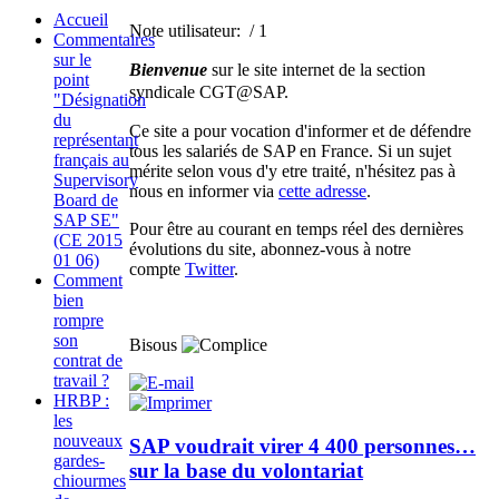
Accueil
Note utilisateur:
/ 1
Commentaires
sur le
Bienvenue
sur le site internet de la section
point
syndicale CGT@SAP.
"Désignation
du
Ce site a pour vocation d'informer et de défendre
représentant
tous les salariés de SAP en France. Si un sujet
français au
mérite selon vous d'y etre traité, n'hésitez pas à
Supervisory
nous en informer via
cette adresse
.
Board de
SAP SE"
Pour être au courant en temps réel des dernières
(CE 2015
évolutions du site, abonnez-vous à notre
01 06)
compte
Twitter
.
Comment
bien
rompre
son
Bisous
contrat de
travail ?
HRBP :
les
nouveaux
SAP voudrait virer 4 400 personnes…
gardes-
sur la base du volontariat
chiourmes