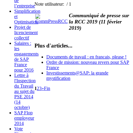
de
Note utilisateur:
/ 1
l’entreprise
Simplification
Communiqué de presse sur
et
la RCC 2019 (11 février
Optimisation
Projet de
2019)
licenciement
collectif
Salaires :
Plus d'articles...
les
engagements
Documents de travail : en français, please !
de SAP
Ordre de mission: nouveau revers pour SAP
France
France
pour 2016
Investissements@SAP: la grande
Lettre à
mystification
l'Inspection
du Travail
1
2
3
»
Fin
au sujet du
PSE 2014
(14
octobre)
SAP Flop
employeur
2014
Vote